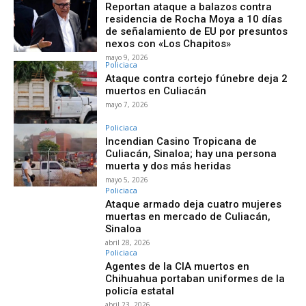
Reportan ataque a balazos contra
residencia de Rocha Moya a 10 días
de señalamiento de EU por presuntos
nexos con «Los Chapitos»
mayo 9, 2026
Policiaca
Ataque contra cortejo fúnebre deja 2
muertos en Culiacán
mayo 7, 2026
Policiaca
Incendian Casino Tropicana de
Culiacán, Sinaloa; hay una persona
muerta y dos más heridas
mayo 5, 2026
Policiaca
Ataque armado deja cuatro mujeres
muertas en mercado de Culiacán,
Sinaloa
abril 28, 2026
Policiaca
Agentes de la CIA muertos en
Chihuahua portaban uniformes de la
policía estatal
abril 23, 2026