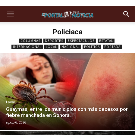
Policiaca
COLUMNAS
DEPORTES
ESPECTÁCULOS
ESTATAL
INTERNACIONAL
LOCAL
NACIONAL
POLÍTICA
PORTADA
Local
Guaymas, entre los municipios con más decesos por
fiebre manchada en Sonora.
agosto 6, 2026