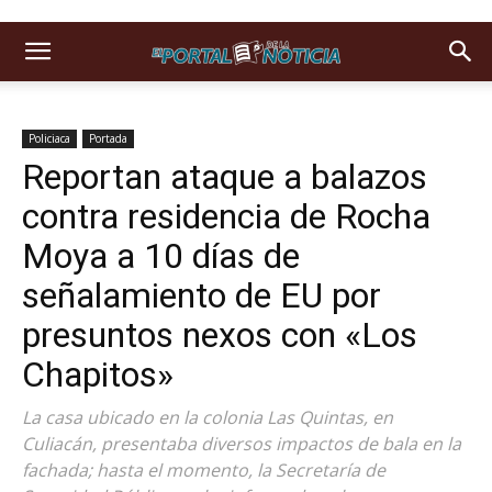
Policiaca
Portada
Reportan ataque a balazos
contra residencia de Rocha
Moya a 10 días de
señalamiento de EU por
presuntos nexos con «Los
Chapitos»
La casa ubicado en la colonia Las Quintas, en
Culiacán, presentaba diversos impactos de bala en la
fachada; hasta el momento, la Secretaría de