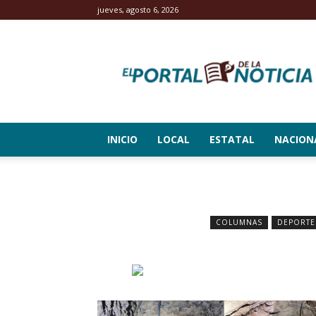
jueves, agosto 6, 2026
El
Portal
de
la
Noticia
INICIO
LOCAL
ESTATAL
NACION
COLUMNAS
DEPORTE