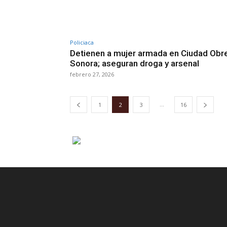
Policiaca
Detienen a mujer armada en Ciudad Obr
Sonora; aseguran droga y arsenal
febrero 27, 2026
...
1
2
3
16