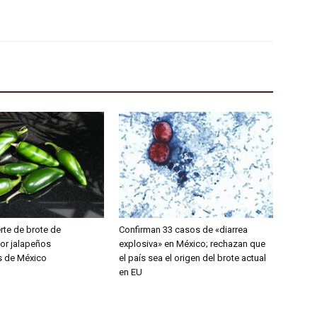
rte de brote de
Confirman 33 casos de «diarrea
or jalapeños
explosiva» en México; rechazan que
s de México
el país sea el origen del brote actual
en EU