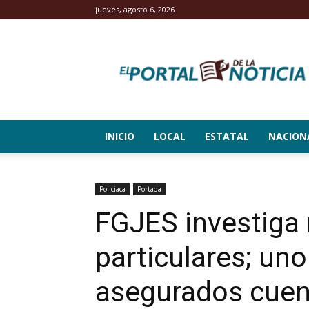
jueves, agosto 6, 2026
El
Portal
de
la
Noticia
INICIO
LOCAL
ESTATAL
NACION
Policiaca
Portada
FGJES investiga 
particulares; uno
asegurados cuen