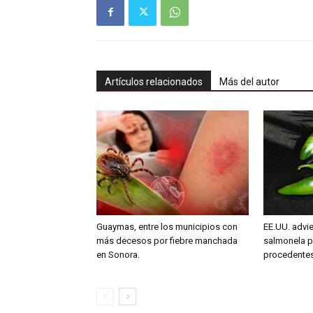
Artículos relacionados
Más del autor
Guaymas, entre los municipios con
EE.UU. advie
más decesos por fiebre manchada
salmonela p
en Sonora.
procedente