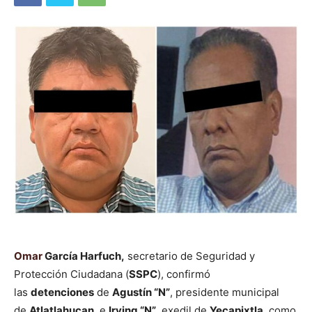
Omar
García Harfuch,
secretario de Seguridad y
Protección Ciudadana (
SSPC
), confirmó
las
detenciones
de
Agustín “N”
, presidente municipal
de
Atlatlahucan
, e
Irving “N”
, exedil de
Yecapixtla
, como