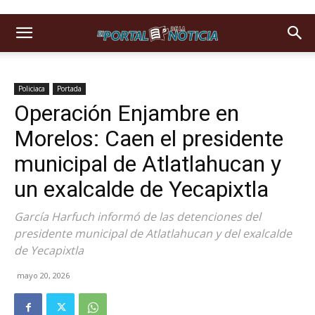
Policiaca
Portada
Operación Enjambre en
Morelos: Caen el presidente
municipal de Atlatlahucan y
un exalcalde de Yecapixtla
García Harfuch informó de las detenciones del
presidente municipal de Atlatlahucan y del exalcalde
de Yecapixtla
mayo 20, 2026