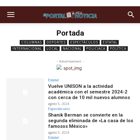
Portada
COLUMNAS
DEPORTES
ESPECTÁCULOS
ESTATAL
INTERNACIONAL
LOCAL
NACIONAL
POLICIACA
POLÍTICA
- Advertisement -
Estatal
Vuelve UNISON a la actividad
académica con el semestre 2024-2
con cerca de 10 mil nuevos alumnos
agosto 5, 2024
Espectáculos
Shanik Berman se convierte en la
segunda eliminada de «La casa de los
famosos México»
agosto 5, 2024
Estatal