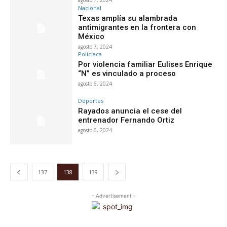
Nacional
Texas amplía su alambrada
antimigrantes en la frontera con
México
agosto 7, 2024
Policiaca
Por violencia familiar Eulises Enrique
“N” es vinculado a proceso
agosto 6, 2024
Deportes
Rayados anuncia el cese del
entrenador Fernando Ortiz
agosto 6, 2024
137
138
139
- Advertisement -