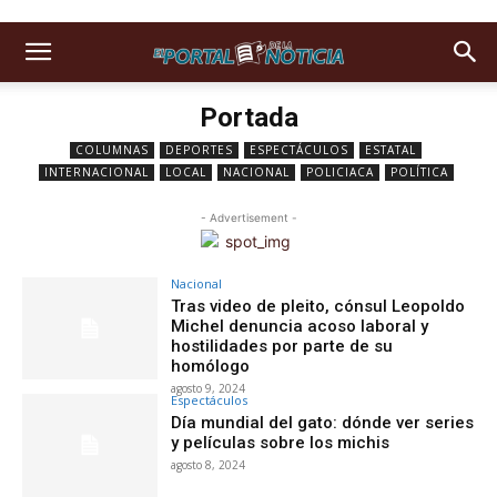
Portada
COLUMNAS
DEPORTES
ESPECTÁCULOS
ESTATAL
INTERNACIONAL
LOCAL
NACIONAL
POLICIACA
POLÍTICA
- Advertisement -
Nacional
Tras video de pleito, cónsul Leopoldo
Michel denuncia acoso laboral y
hostilidades por parte de su
homólogo
agosto 9, 2024
Espectáculos
Día mundial del gato: dónde ver series
y películas sobre los michis
agosto 8, 2024