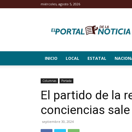
miércoles, agosto 5, 2026
El
Portal
de
la
Noticia
INICIO
LOCAL
ESTATAL
NACION
Columnas
Portada
El partido de la 
conciencias sale
septiembre 30, 2024