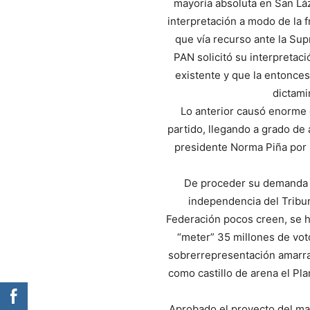
mayoría absoluta en San Láza
interpretación a modo de la fr
que vía recurso ante la Sup
PAN solicitó su interpretaci
existente y que la entonce
dictami
Lo anterior causó enorme 
partido, llegando a grado de 
presidente Norma Piña por 
De proceder su demanda a
independencia del Tribuna
Federación pocos creen, se h
“meter” 35 millones de voto
sobrerrepresentación amarra
como castillo de arena el Pla
Aprobado el proyecto del mag