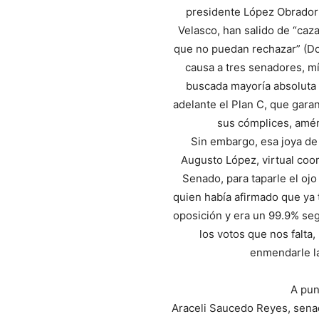
presidente López Obrador
Velasco, han salido de “caz
que no puedan rechazar” (Don
causa a tres senadores, mí
buscada mayoría absoluta e
adelante el Plan C, que garan
sus cómplices, amé
Sin embargo, esa joya de 
Augusto López, virtual coo
Senado, para taparle el oj
quien había afirmado que ya 
oposición y era un 99.9% se
los votos que nos falta,
enmendarle la
A pun
Araceli Saucedo Reyes, sena