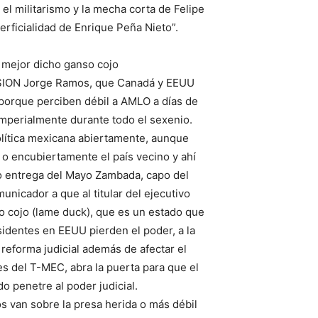
el militarismo y la mecha corta de Felipe
perficialidad de Enrique Peña Nieto”.
 mejor dicho ganso cojo
VISION Jorge Ramos, que Canadá y EEUU
 porque perciben débil a AMLO a días de
imperialmente durante todo el sexenio.
olítica mexicana abiertamente, aunque
 o encubiertamente el país vecino y ahí
 o entrega del Mayo Zambada, capo del
nicador a que al titular del ejecutivo
o cojo (lame duck), que es un estado que
identes en EEUU pierden el poder, a la
reforma judicial además de afectar el
es del T-MEC, abra la puerta para que el
o penetre al poder judicial.
s van sobre la presa herida o más débil