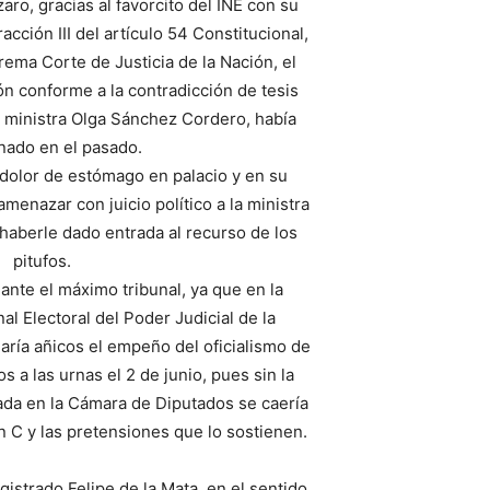
ro, gracias al favorcito del INE con su
acción III del artículo 54 Constitucional,
rema Corte de Justicia de la Nación, el
ón conforme a la contradicción de tesis
s ministra Olga Sánchez Cordero, había
nado en el pasado.
dolor de estómago en palacio y en su
amenazar con juicio político a la ministra
haberle dado entrada al recurso de los
pitufos.
nte el máximo tribunal, ya que en la
l Electoral del Poder Judicial de la
aría añicos el empeño del oficialismo de
s a las urnas el 2 de junio, pues sin la
da en la Cámara de Diputados se caería
n C y las pretensiones que lo sostienen.
istrado Felipe de la Mata, en el sentido