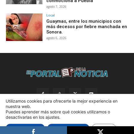
conmociona a Puebla
agosto 7, 2026
Local
Guaymas, entre los municipios con
más decesos por fiebre manchada en
Sonora.
agosto 6, 2026
Utilizamos cookies para ofrecerte la mejor experiencia en
nuestra web.
Puedes aprender más sobre qué cookies utilizamos o
desactivarlas en los ajustes.
© 2023 El Portal de la Noticia. Todos los derechos reservados. |
Aceptar cookies
Rechazar cookies
Ajustes
Política de privacidad. |
Desarrollado por AdBox