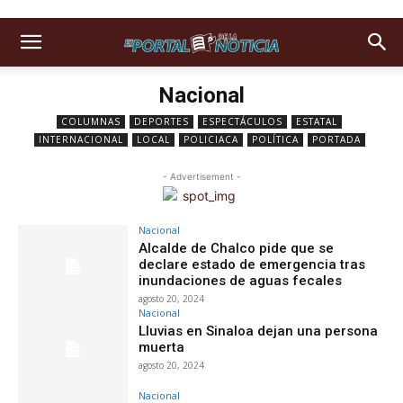
Nacional
COLUMNAS
DEPORTES
ESPECTÁCULOS
ESTATAL
INTERNACIONAL
LOCAL
POLICIACA
POLÍTICA
PORTADA
- Advertisement -
Nacional
Alcalde de Chalco pide que se
declare estado de emergencia tras
inundaciones de aguas fecales
agosto 20, 2024
Nacional
Lluvias en Sinaloa dejan una persona
muerta
agosto 20, 2024
Nacional