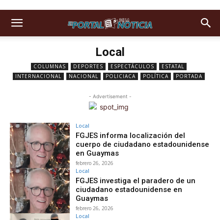
Local
COLUMNAS
DEPORTES
ESPECTÁCULOS
ESTATAL
INTERNACIONAL
NACIONAL
POLICIACA
POLÍTICA
PORTADA
- Advertisement -
Local
FGJES informa localización del
cuerpo de ciudadano estadounidense
en Guaymas
febrero 26, 2026
Local
FGJES investiga el paradero de un
ciudadano estadounidense en
Guaymas
febrero 26, 2026
Local