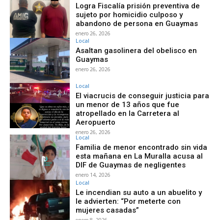
Logra Fiscalía prisión preventiva de
sujeto por homicidio culposo y
abandono de persona en Guaymas
enero 26, 2026
Local
Asaltan gasolinera del obelisco en
Guaymas
enero 26, 2026
Local
El viacrucis de conseguir justicia para
un menor de 13 años que fue
atropellado en la Carretera al
Aeropuerto
enero 26, 2026
Local
Familia de menor encontrado sin vida
esta mañana en La Muralla acusa al
DIF de Guaymas de negligentes
enero 14, 2026
Local
Le incendian su auto a un abuelito y
le advierten: “Por meterte con
mujeres casadas”
enero 8, 2026