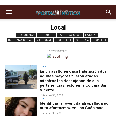
Local
COLUMNAS
DEPORTES
ESPECTÁCULOS
ESTATAL
INTERNACIONAL
NACIONAL
POLICIACA
POLÍTICA
PORTADA
- Advertisement -
Local
En un asalto en casa habitación dos
adultas mayores fueron atadas
mientras las despojaban de sus
pertenencias, esto en la colonia San
Vicente
diciembre 31, 2025
Local
Identifican a jovencita atropellada por
auto «fantasma» en Las Guásimas
diciembre 30, 2025