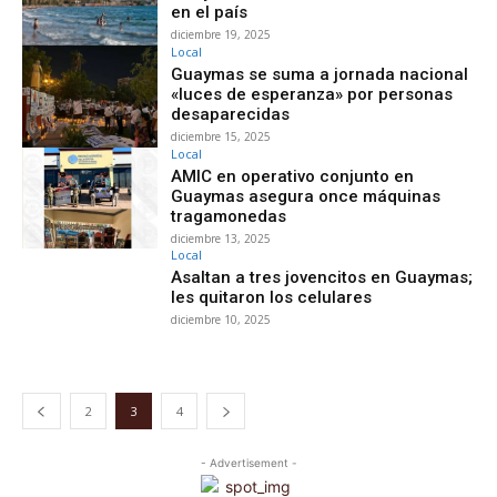
en el país
diciembre 19, 2025
Local
Guaymas se suma a jornada nacional
«luces de esperanza» por personas
desaparecidas
diciembre 15, 2025
Local
AMIC en operativo conjunto en
Guaymas asegura once máquinas
tragamonedas
diciembre 13, 2025
Local
Asaltan a tres jovencitos en Guaymas;
les quitaron los celulares
diciembre 10, 2025
2
3
4
- Advertisement -