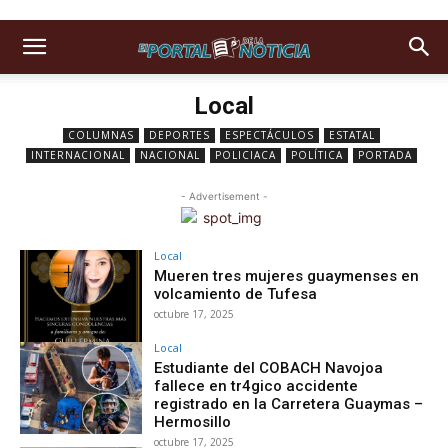
Local
COLUMNAS
DEPORTES
ESPECTÁCULOS
ESTATAL
INTERNACIONAL
NACIONAL
POLICIACA
POLÍTICA
PORTADA
- Advertisement -
Local
Mueren tres mujeres guaymenses en
volcamiento de Tufesa
octubre 17, 2025
Local
Estudiante del COBACH Navojoa
fallece en tr4gico accidente
registrado en la Carretera Guaymas –
Hermosillo
octubre 17, 2025