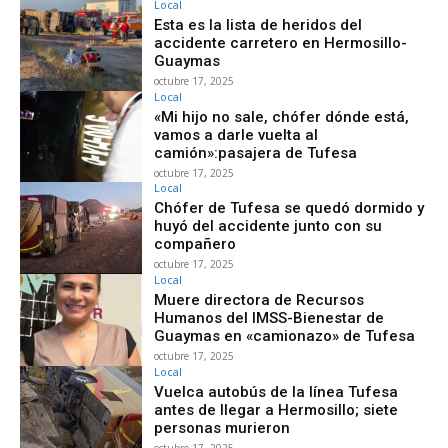
Local
Esta es la lista de heridos del
accidente carretero en Hermosillo-
Guaymas
octubre 17, 2025
Local
«Mi hijo no sale, chófer dónde está,
vamos a darle vuelta al
camión»:pasajera de Tufesa
octubre 17, 2025
Local
Chófer de Tufesa se quedó dormido y
huyó del accidente junto con su
compañero
octubre 17, 2025
Local
Muere directora de Recursos
Humanos del IMSS-Bienestar de
Guaymas en «camionazo» de Tufesa
octubre 17, 2025
Local
Vuelca autobús de la línea Tufesa
antes de llegar a Hermosillo; siete
personas murieron
octubre 17, 2025