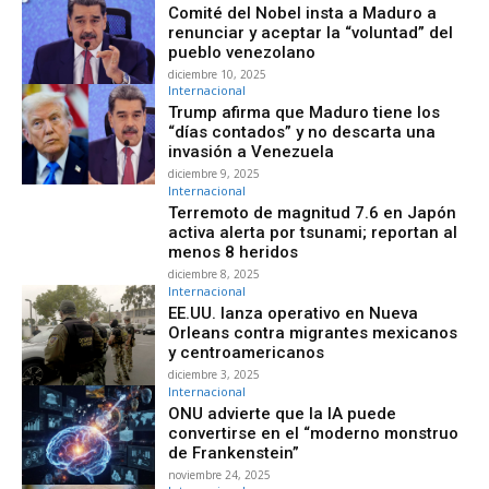
Comité del Nobel insta a Maduro a
renunciar y aceptar la “voluntad” del
pueblo venezolano
diciembre 10, 2025
Internacional
Trump afirma que Maduro tiene los
“días contados” y no descarta una
invasión a Venezuela
diciembre 9, 2025
Internacional
Terremoto de magnitud 7.6 en Japón
activa alerta por tsunami; reportan al
menos 8 heridos
diciembre 8, 2025
Internacional
EE.UU. lanza operativo en Nueva
Orleans contra migrantes mexicanos
y centroamericanos
diciembre 3, 2025
Internacional
ONU advierte que la IA puede
convertirse en el “moderno monstruo
de Frankenstein”
noviembre 24, 2025