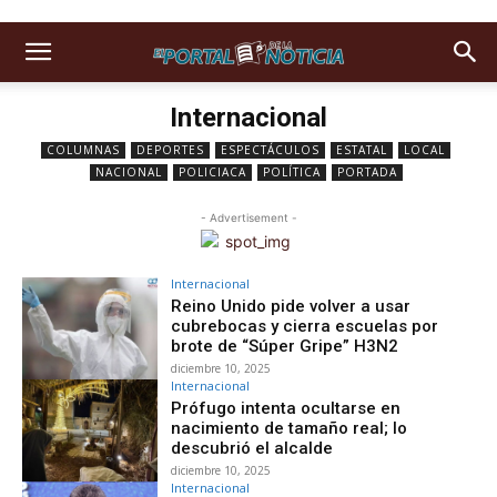
Internacional
COLUMNAS
DEPORTES
ESPECTÁCULOS
ESTATAL
LOCAL
NACIONAL
POLICIACA
POLÍTICA
PORTADA
- Advertisement -
Internacional
Reino Unido pide volver a usar
cubrebocas y cierra escuelas por
brote de “Súper Gripe” H3N2
diciembre 10, 2025
Internacional
Prófugo intenta ocultarse en
nacimiento de tamaño real; lo
descubrió el alcalde
diciembre 10, 2025
Internacional