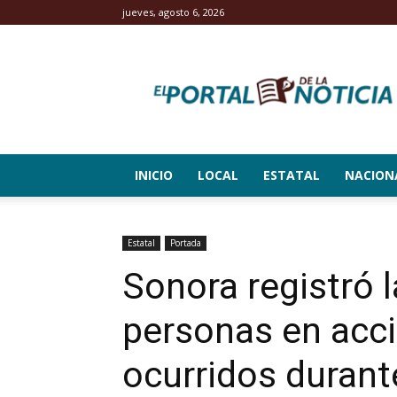
jueves, agosto 6, 2026
El
Portal
de
la
Noticia
INICIO
LOCAL
ESTATAL
NACION
Estatal
Portada
Sonora registró 
personas en acci
ocurridos durant