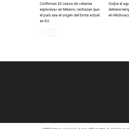
Confirman 33 casos de «diarrea
Golpe al ag
explosiva» en México; rechazan que
detiene tem
el país sea el origen del brote actual
en Michoac
en EU