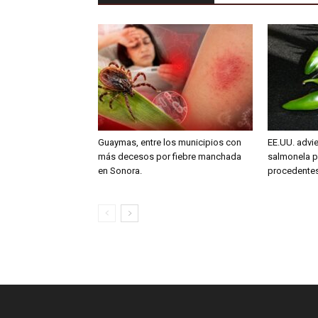
Guaymas, entre los municipios con
EE.UU. advie
más decesos por fiebre manchada
salmonela p
en Sonora.
procedente