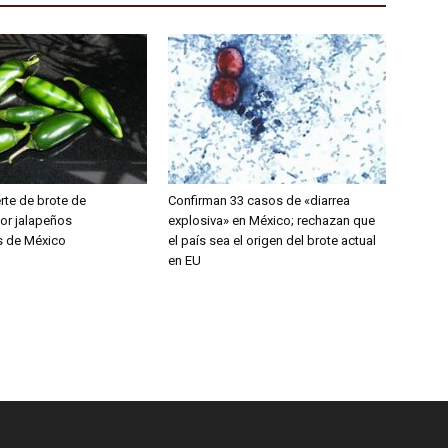
rte de brote de
Confirman 33 casos de «diarrea
or jalapeños
explosiva» en México; rechazan que
s de México
el país sea el origen del brote actual
en EU