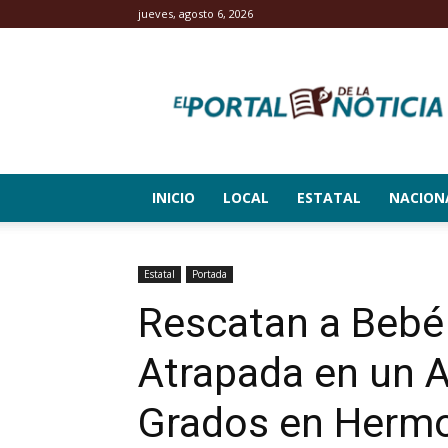
jueves, agosto 6, 2026
El
Portal
de
la
Noticia
INICIO
LOCAL
ESTATAL
NACION
Estatal
Portada
Rescatan a Bebé
Atrapada en un 
Grados en Hermo