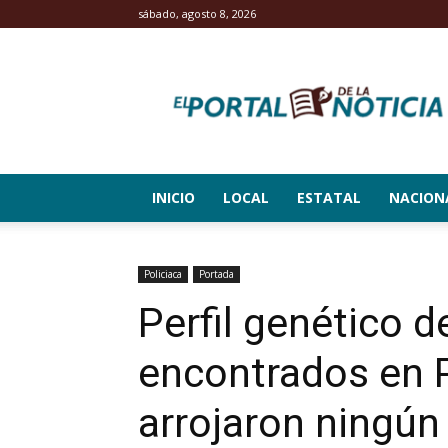
sábado, agosto 8, 2026
El
Portal
de
la
Noticia
INICIO
LOCAL
ESTATAL
NACION
Policiaca
Portada
Perfil genético 
encontrados en 
arrojaron ningún