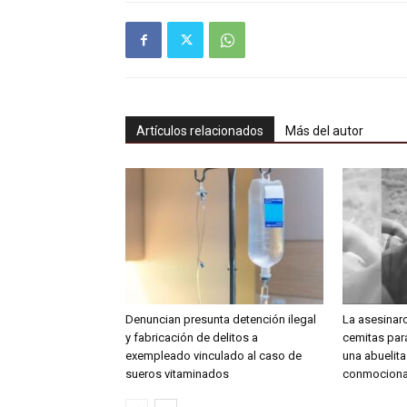
Artículos relacionados
Más del autor
Denuncian presunta detención ilegal
La asesinar
y fabricación de delitos a
cemitas para
exempleado vinculado al caso de
una abuelit
sueros vitaminados
conmociona