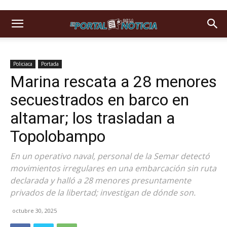
Policiaca
Portada
Marina rescata a 28 menores
secuestrados en barco en
altamar; los trasladan a
Topolobampo
En un operativo naval, personal de la Semar detectó
movimientos irregulares en una embarcación sin ruta
declarada y halló a 28 menores presuntamente
privados de la libertad; investigan de dónde son.
octubre 30, 2025