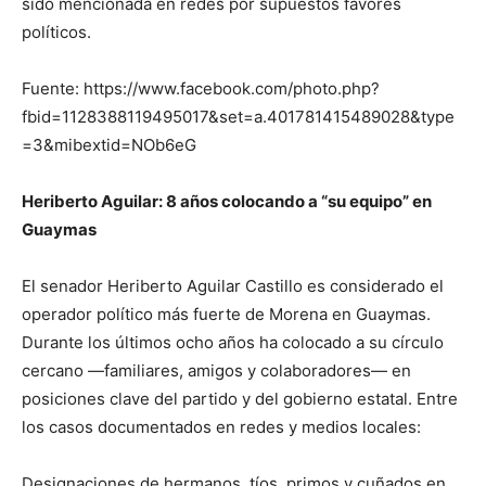
sido mencionada en redes por supuestos favores
políticos.
Fuente: https://www.facebook.com/photo.php?
fbid=1128388119495017&set=a.401781415489028&type
=3&mibextid=NOb6eG
Heriberto Aguilar: 8 años colocando a
“
su equipo
”
en
Guaymas
El senador Heriberto Aguilar Castillo es considerado el
operador político más fuerte de Morena en Guaymas.
Durante los últimos ocho años ha colocado a su círculo
cercano —familiares, amigos y colaboradores— en
posiciones clave del partido y del gobierno estatal. Entre
los casos documentados en redes y medios locales:
Designaciones de hermanos, tíos, primos y cuñados en