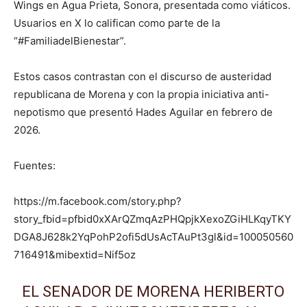
Wings en Agua Prieta, Sonora, presentada como viáticos.
Usuarios en X lo califican como parte de la
“#FamiliadelBienestar”.
Estos casos contrastan con el discurso de austeridad
republicana de Morena y con la propia iniciativa anti-
nepotismo que presentó Hades Aguilar en febrero de
2026.
Fuentes:
https://m.facebook.com/story.php?
story_fbid=pfbid0xXArQZmqAzPHQpjkXexoZGiHLKqyTKY
DGA8J628k2YqPohP2ofi5dUsAcTAuPt3gl&id=100050560
716491&mibextid=Nif5oz
EL SENADOR DE MORENA HERIBERTO