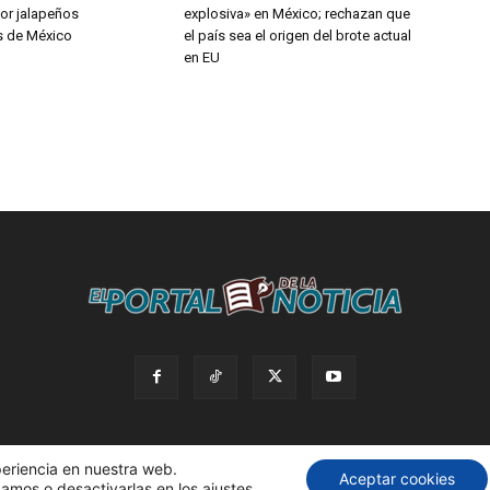
or jalapeños
explosiva» en México; rechazan que
s de México
el país sea el origen del brote actual
en EU
periencia en nuestra web.
Aceptar cookies
amos o desactivarlas en los ajustes.