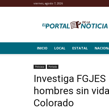
viernes, agosto 7, 2026
El
Portal
de
la
Noticia
INICIO
LOCAL
ESTATAL
NACION
Policiaca
Portada
Investiga FGJES 
hombres sin vida
Colorado