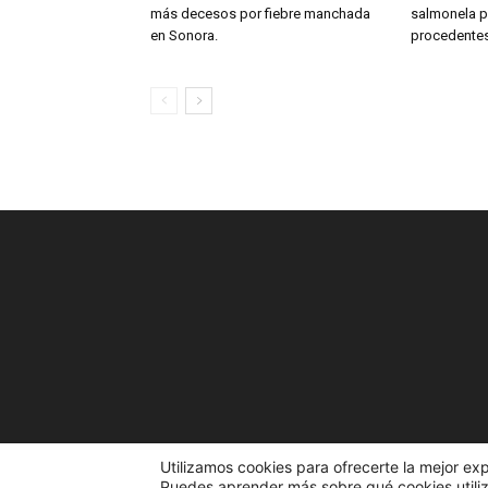
más decesos por fiebre manchada
salmonela p
en Sonora.
procedente
Utilizamos cookies para ofrecerte la mejor ex
Puedes aprender más sobre qué cookies utiliz