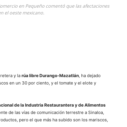
 Comercio en Pequeño comentó que las afectaciones
n el oeste mexicano.
retera y la
r
úa libre Durango-Mazatlán
, ha dejado
os en un 30 por ciento, y el tomate y el elote y
ional de la Industria Restaurantera
y de Alimentos
tente de las vías de comunicación terrestre a Sinaloa,
oductos, pero el que más ha subido son los mariscos,