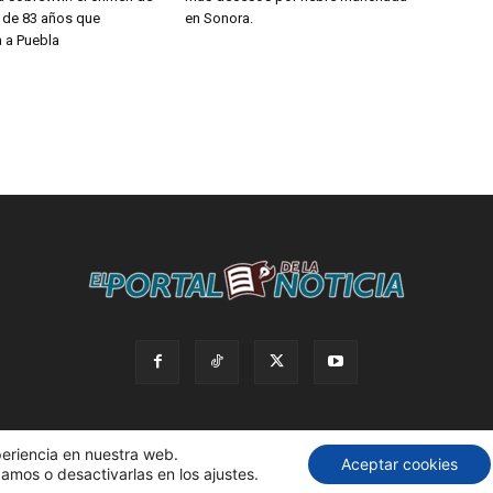
a de 83 años que
en Sonora.
 a Puebla
periencia en nuestra web.
Aceptar cookies
amos o desactivarlas en los ajustes.
servados. |
Política de privacidad. |
Desarrollado por AdBox