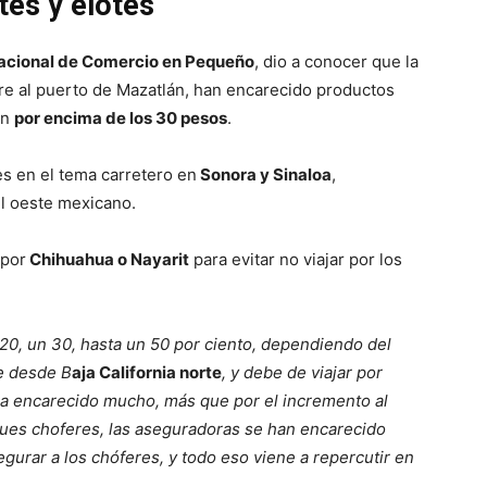
es y elotes
cional de Comercio en Pequeño
, dio a conocer que la
ibre al puerto de Mazatlán, han encarecido productos
an
por encima de los 30 pesos
.
es en el tema carretero en
Sonora y Sinaloa
,
l oeste mexicano.
 por
Chihuahua o Nayarit
para evitar no viajar por los
20, un 30, hasta un 50 por ciento, dependiendo del
e desde B
aja California norte
, y debe de viajar por
ha encarecido mucho, más que por el incremento al
gues choferes, las aseguradoras se han encarecido
urar a los chóferes, y todo eso viene a repercutir en