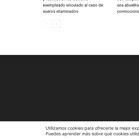
exempleado vinculado al caso de
una abuelit
sueros vitaminados
conmociona
Utilizamos cookies para ofrecerte la mejor ex
Puedes aprender más sobre qué cookies utiliz
© 2023 El Portal de la Noticia. Todos los derechos re