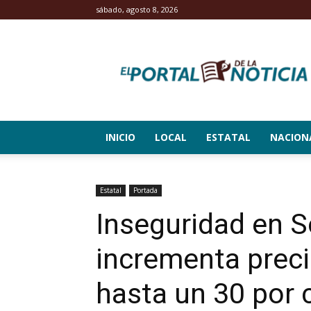
sábado, agosto 8, 2026
El
Portal
de
la
Noticia
INICIO
LOCAL
ESTATAL
NACION
Estatal
Portada
Inseguridad en S
incrementa prec
hasta un 30 por 