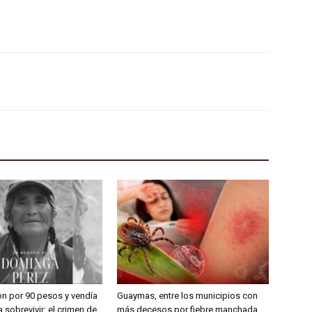
on por 90 pesos y vendía
Guaymas, entre los municipios con
 sobrevivir: el crimen de
más decesos por fiebre manchada