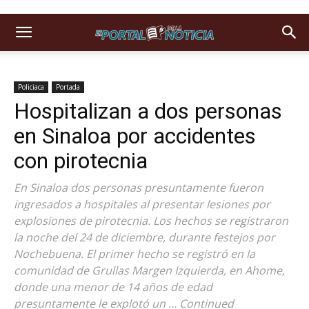
Policiaca
Portada
Hospitalizan a dos personas
en Sinaloa por accidentes
con pirotecnia
En Sinaloa dos personas presuntamente fueron
ingresados a hospitales al presentar lesiones por
explosiones de pirotecnia. Los hechos se registraron
la noche del 24 de diciembre, durante festejos por
Nochebuena. El primer hecho se registró en la
comunidad de Grullas Margen Izquierda, en Ahome,
donde una menor de 14 años de edad
presuntamente le explotó un … Continued