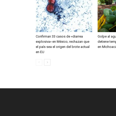
Confirman 33 casos de «diarrea
Golpe al ag
explosiva» en México; rechazan que
detiene tem
el país sea el origen del brote actual
en Michoac
en EU