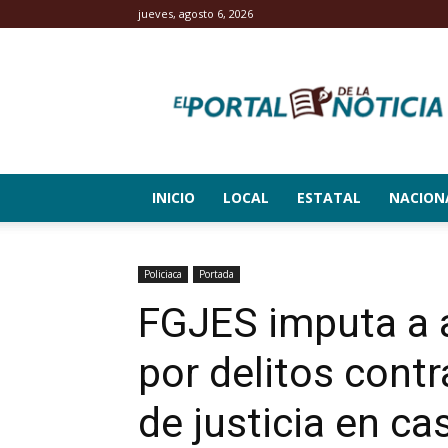
jueves, agosto 6, 2026
El
Portal
de
la
Noticia
INICIO
LOCAL
ESTATAL
NACION
Policiaca
Portada
FGJES imputa a 
por delitos contr
de justicia en ca