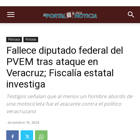
Policiaca
Portada
Fallece diputado federal del
PVEM tras ataque en
Veracruz; Fiscalía estatal
investiga
Testigos señalan que al menos un hombre abordo de
una motocicleta fue el atacante contra el político
veracruzano
diciembre 10, 2024