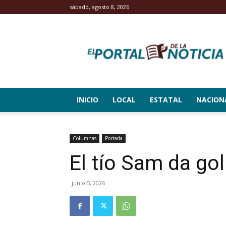
sábado, agosto 8, 2026
El
Portal
de
la
Noticia
INICIO
LOCAL
ESTATAL
NACION
Columnas
Portada
El tío Sam da go
junio 5, 2026