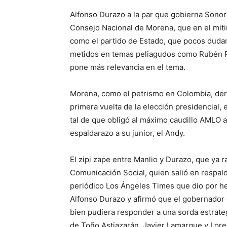
Alfonso Durazo a la par que gobierna Sonor
Consejo Nacional de Morena, que en el mit
como el partido de Estado, que pocos duda
metidos en temas peliagudos como Rubén R
pone más relevancia en el tema.
Morena, como el petrismo en Colombia, derro
primera vuelta de la elección presidencial, 
tal de que obligó al máximo caudillo AMLO a
espaldarazo a su junior, el Andy.
El zipi zape entre Manlio y Durazo, que ya r
Comunicación Social, quien salió en respaldo
periódico Los Ángeles Times que dio por hec
Alfonso Durazo y afirmó que el gobernador 
bien pudiera responder a una sorda estrate
de Toño Astiazarán, Javier Lamarque y Lore