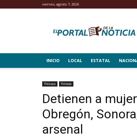
viernes, agosto 7, 2026
El
Portal
de
la
Noticia
INICIO
LOCAL
ESTATAL
NACION
Policiaca
Portada
Detienen a muje
Obregón, Sonora
arsenal