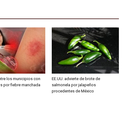
tre los municipios con
EE.UU. advierte de brote de
s por fiebre manchada
salmonela por jalapeños
procedentes de México