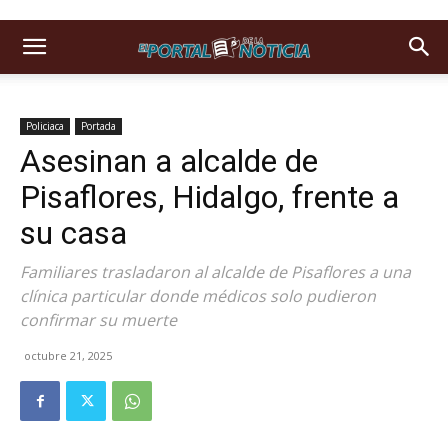
Policiaca
Portada
Asesinan a alcalde de
Pisaflores, Hidalgo, frente a
su casa
Familiares trasladaron al alcalde de Pisaflores a una
clínica particular donde médicos solo pudieron
confirmar su muerte
octubre 21, 2025