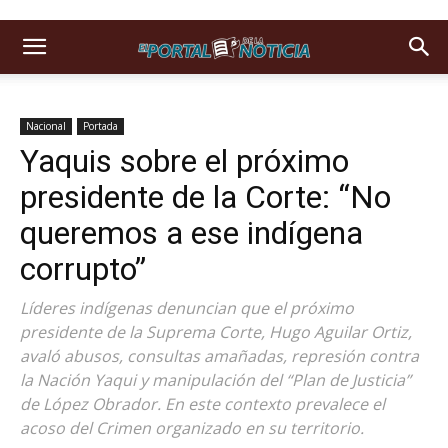
Nacional
Portada
Yaquis sobre el próximo
presidente de la Corte: “No
queremos a ese indígena
corrupto”
Líderes indígenas denuncian que el próximo
presidente de la Suprema Corte, Hugo Aguilar Ortiz,
avaló abusos, consultas amañadas, represión contra
la Nación Yaqui y manipulación del “Plan de Justicia”
de López Obrador. En este contexto prevalece el
acoso del Crimen organizado en su territorio.