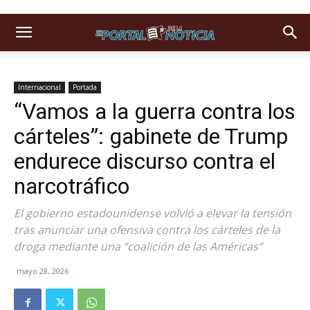
Internacional
Portada
“Vamos a la guerra contra los
cárteles”: gabinete de Trump
endurece discurso contra el
narcotráfico
El gobierno estadounidense volvió a elevar la tensión
tras anunciar una ofensiva contra los cárteles de la
droga mediante una “coalición de las Américas”
mayo 28, 2026