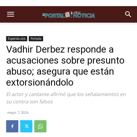
Espectáculos
Portada
Vadhir Derbez responde a
acusaciones sobre presunto
abuso; asegura que están
extorsionándolo
El actor y cantante afirmó que los señalamientos en
su contra son falsos
mayo 7, 2026