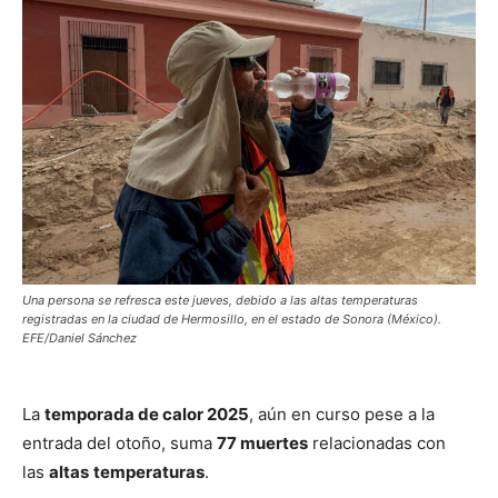
Una persona se refresca este jueves, debido a las altas temperaturas
registradas en la ciudad de Hermosillo, en el estado de Sonora (México).
EFE/Daniel Sánchez
La
temporada de calor 2025
, aún en curso pese a la
entrada del otoño, suma
77 muertes
relacionadas con
las
altas
temperaturas
.