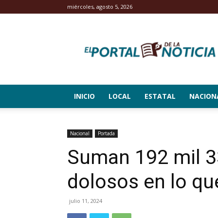
miércoles, agosto 5, 2026
El
Portal
de
la
Noticia
INICIO
LOCAL
ESTATAL
NACION
Nacional
Portada
Suman 192 mil 3
dolosos en lo qu
julio 11, 2024