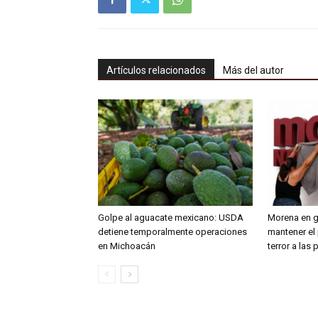
Artículos relacionados
Más del autor
Golpe al aguacate mexicano: USDA
Morena en gu
detiene temporalmente operaciones
mantener el 
en Michoacán
terror a las