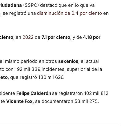
 Ciudadana
(SSPC) destacó que en lo que va
r
, se registró una
disminución de 0.4 por ciento
en
 ciento
, en
2022
de
7.1 por ciento
, y de
4.18 por
 el mismo periodo en otros
sexenios
, el actual
o con 192 mil 339 incidentes, superior al de la
ieto
, que registró 130 mil 626.
esidente
Felipe Calderón
se registraron 102 mil 812
nte
Vicente Fox
, se documentaron 53 mil 275.