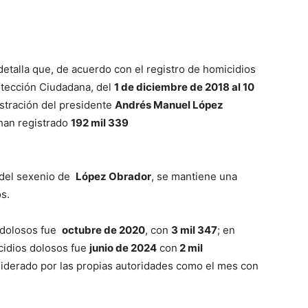
 detalla que, de acuerdo con el registro de homicidios
otección Ciudadana, del
1 de diciembre de 2018 al 10
istración del presidente
Andrés Manuel López
s han registrado
192 mil 339
 del sexenio de
López Obrador
, se mantiene una
os.
s dolosos fue
octubre de 2020
, con
3 mil 347
; en
cidios dolosos fue
junio
de 2024
con
2 mil
siderado por las propias autoridades como el mes con