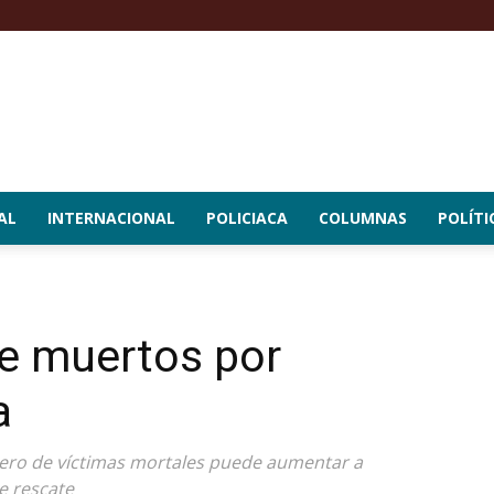
AL
INTERNACIONAL
POLICIACA
COLUMNAS
POLÍTI
de muertos por
a
mero de víctimas mortales puede aumentar a
e rescate