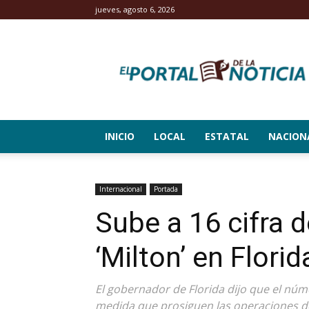
jueves, agosto 6, 2026
El
Portal
de
la
Noticia
INICIO
LOCAL
ESTATAL
NACION
Internacional
Portada
Sube a 16 cifra 
‘Milton’ en Florid
El gobernador de Florida dijo que el nú
medida que prosiguen las operaciones d