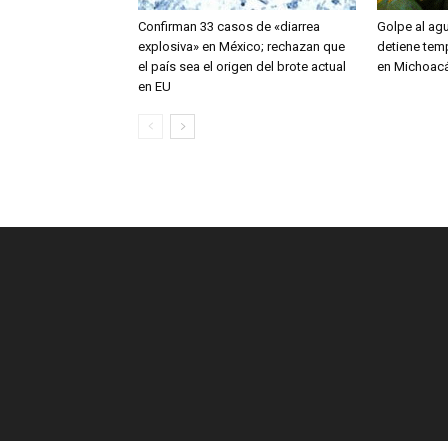
Confirman 33 casos de «diarrea
Golpe al ag
explosiva» en México; rechazan que
detiene tem
el país sea el origen del brote actual
en Michoac
en EU