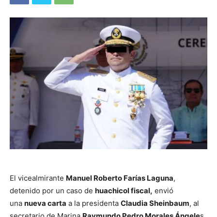
El vicealmirante
Manuel Roberto Farías Laguna
,
detenido por un caso de
huachicol fiscal,
envió
una
nueva carta
a la presidenta
Claudia Sheinbaum
, al
secretario de Marina
Raymundo Pedro Morales Ángele
s