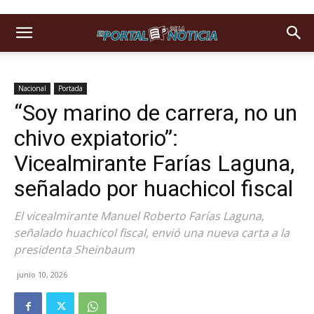
Nacional
Portada
“Soy marino de carrera, no un
chivo expiatorio”:
Vicealmirante Farías Laguna,
señalado por huachicol fiscal
El vicealmirante Manuel Roberto Farías Laguna,
señalado huachicol fiscal, envió una nueva carta a la
presidenta Sheinbaum
junio 10, 2026