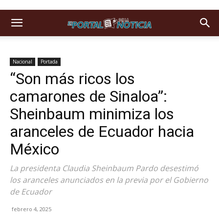
Nacional
Portada
“Son más ricos los
camarones de Sinaloa”:
Sheinbaum minimiza los
aranceles de Ecuador hacia
México
La presidenta Claudia Sheinbaum Pardo desestimó
los aranceles anunciados en la previa por el Gobierno
de Ecuador
febrero 4, 2025