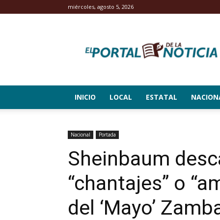
miércoles, agosto 5, 2026
El
Portal
de
la
Noticia
INICIO
LOCAL
ESTATAL
NACION
Nacional
Portada
Sheinbaum desca
“chantajes” o “a
del ‘Mayo’ Zamb