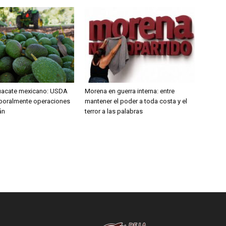
uacate mexicano: USDA
Morena en guerra interna: entre
poralmente operaciones
mantener el poder a toda costa y el
án
terror a las palabras