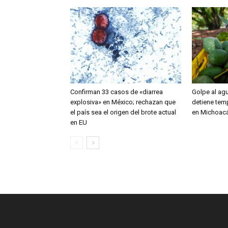
Confirman 33 casos de «diarrea
Golpe al ag
explosiva» en México; rechazan que
detiene tem
el país sea el origen del brote actual
en Michoac
en EU