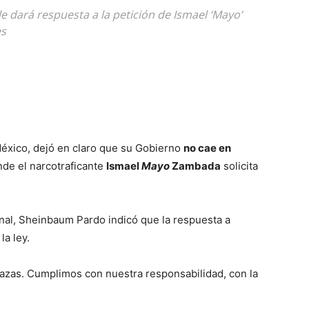
e dará respuesta a la petición de Ismael ‘Mayo’
es
México, dejó en claro que su Gobierno
no cae en
de el narcotraficante
Ismael
Mayo
Zambada
solicita
onal, Sheinbaum Pardo indicó que la respuesta a
la ley.
zas. Cumplimos con nuestra responsabilidad, con la