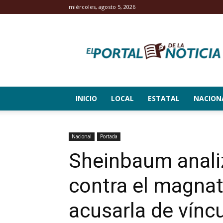
miércoles, agosto 5, 2026
El
Portal
de
la
Noticia
INICIO
LOCAL
ESTATAL
NACION
Nacional
Portada
Sheinbaum anali
contra el magnat
acusarla de vínc