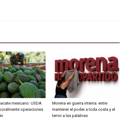
uacate mexicano: USDA
Morena en guerra interna: entre
poralmente operaciones
mantener el poder a toda costa y el
án
terror a las palabras