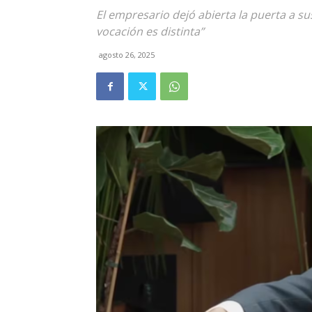
El empresario dejó abierta la puerta a su
vocación es distinta”
agosto 26, 2025