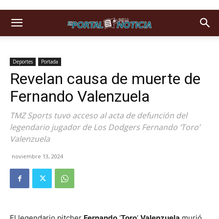
Deportes
Portada
Revelan causa de muerte de
Fernando Valenzuela
TMZ Sports tuvo acceso al acta de defunción del
legendario jugador de Los Dodgers Fernando ‘Toro’
Valenzuela
noviembre 13, 2024
El legendario pitcher
Fernando
‘
Toro
‘
Valenzuela
murió