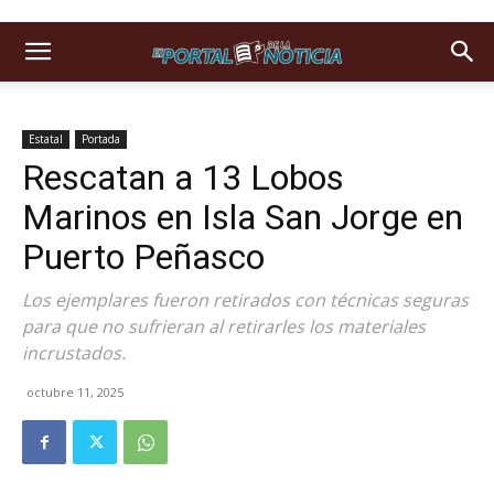
Estatal
Portada
Rescatan a 13 Lobos
Marinos en Isla San Jorge en
Puerto Peñasco
Los ejemplares fueron retirados con técnicas seguras
para que no sufrieran al retirarles los materiales
incrustados.
octubre 11, 2025