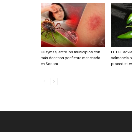
Guaymas, entre los municipios con
EE.UU. advie
más decesos por fiebre manchada
salmonela p
en Sonora.
procedente