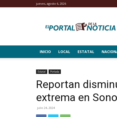
jueves, agosto 6, 2026
El
Portal
de
la
Noticia
INICIO
LOCAL
ESTATAL
NACION
Estatal
Portada
Reportan dismin
extrema en Sono
julio 24, 2024