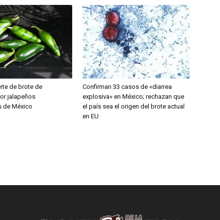
rte de brote de
Confirman 33 casos de «diarrea
or jalapeños
explosiva» en México; rechazan que
s de México
el país sea el origen del brote actual
en EU