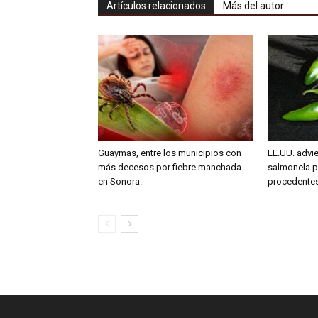
Artículos relacionados
Más del autor
Guaymas, entre los municipios con
EE.UU. advie
más decesos por fiebre manchada
salmonela p
en Sonora.
procedente