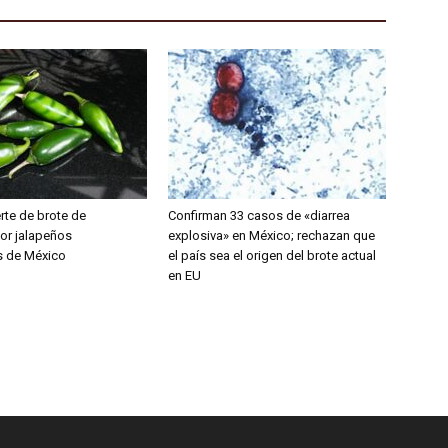
rte de brote de
Confirman 33 casos de «diarrea
or jalapeños
explosiva» en México; rechazan que
s de México
el país sea el origen del brote actual
en EU