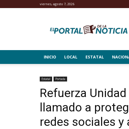
viernes, agosto 7, 2026
El
Portal
de
la
Noticia
INICIO
LOCAL
ESTATAL
NACION
Estatal
Portada
Refuerza Unidad 
llamado a proteg
redes sociales y