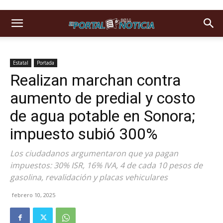
Estatal
Portada
Realizan marchan contra
aumento de predial y costo
de agua potable en Sonora;
impuesto subió 300%
Los ciudadanos argumentaron que ya pagan
impuestos: 30% ISR, 16% IVA, 4 de cada 10 pesos de
gasolina, revalidación y placas vehiculares
febrero 10, 2025