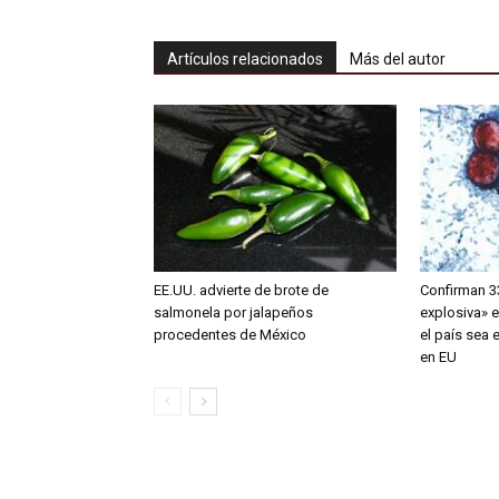
Artículos relacionados
Más del autor
EE.UU. advierte de brote de
Confirman 3
salmonela por jalapeños
explosiva» 
procedentes de México
el país sea 
en EU