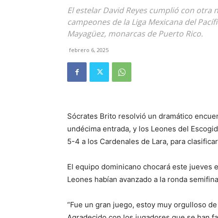
El estelar David Reyes cumplió con otra n
campeones de la Liga Mexicana del Pacífic
Mayagüez, monarcas de Puerto Rico.
febrero 6, 2025
Sócrates Brito resolvió un dramático encuen
undécima entrada, y los Leones del Escogido
5-4 a los Cardenales de Lara, para clasificar
El equipo dominicano chocará este jueves en 
Leones habían avanzado a la ronda semifinal
“Fue un gran juego, estoy muy orgulloso de
Agradecido con los jugadores que se han f