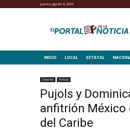
jueves, agosto 6, 2026
El
Portal
de
la
Noticia
INICIO
LOCAL
ESTATAL
NACION
Deportes
Portada
Pujols y Dominic
anfitrión México e
del Caribe