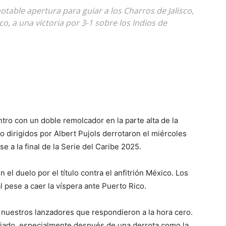
otable apertura para guiar a los Charros de Jalisco,
o, a una victoria por 3-1 sobre los Indios de
tro con un doble remolcador en la parte alta de la
 dirigidos por Albert Pujols derrotaron el miércoles
se a la final de la Serie del Caribe 2025.
el duelo por el título contra el anfitrión México. Los
 pese a caer la víspera ante Puerto Rico.
 nuestros lanzadores que respondieron a la hora cero.
ajado, especialmente después de una derrota como la