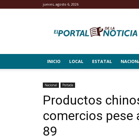
jueves, agosto 6, 2026
El
Portal
de
la
Noticia
INICIO
LOCAL
ESTATAL
NACION
Nacional
Portada
Productos chino
comercios pese a
89