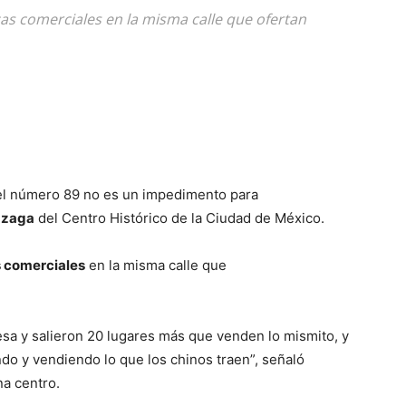
as comerciales en la misma calle que ofertan
n el número 89 no es un impedimento para
azaga
del Centro Histórico de la Ciudad de México.
s comerciales
en la misma calle que
esa y salieron 20 lugares más que venden lo mismito, y
o y vendiendo lo que los chinos traen”, señaló
a centro.