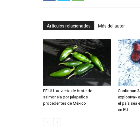
Artículos relacionados
Más del autor
EE.UU. advierte de brote de
Confirman 3
salmonela por jalapeños
explosiva» 
procedentes de México
el país sea 
en EU