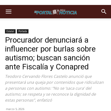
Estatal
Portada
Procurador denunciará a
influencer por burlas sobre
autismo; buscan sanción
ante Fiscalía y Conapred
Teodoro Cervando Flores Castelo anunció que
presentará una queja por contenidos que ridiculizan
a personas con autismo: “No se ‘saca cura’ del
autismo; se respeta y se reconoce la dignidad de
estas personas”, enfatizó
marzo 5, 2026