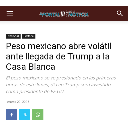
Nacional
Portada
Peso mexicano abre volátil
ante llegada de Trump a la
Casa Blanca
El peso mexicano se ve presionado en las primeras
horas de este lunes, día en Trump será investido
como presidente de EE.UU.
enero 20, 2025