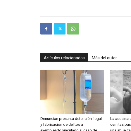
Artículos relacionados
Más del autor
Denuncian presunta detención ilegal
La asesinar
y fabricación de delitos a
cemitas para
exempleado vinculado al caso de
una abuelit