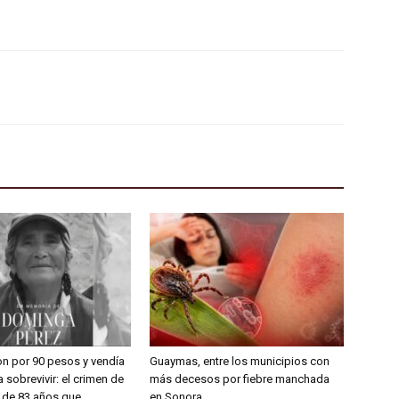
on por 90 pesos y vendía
Guaymas, entre los municipios con
 sobrevivir: el crimen de
más decesos por fiebre manchada
a de 83 años que
en Sonora.