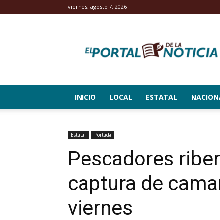
viernes, agosto 7, 2026
El
Portal
de
la
Noticia
INICIO
LOCAL
ESTATAL
NACION
Estatal
Portada
Pescadores riber
captura de cama
viernes