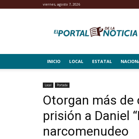
viernes, agosto 7, 2026
El
Portal
de
la
Noticia
INICIO
LOCAL
ESTATAL
NACION
Local
Portada
Otorgan más de 
prisión a Daniel 
narcomenudeo