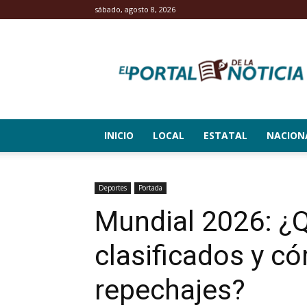
sábado, agosto 8, 2026
El
Portal
de
la
Noticia
INICIO
LOCAL
ESTATAL
NACION
Deportes
Portada
Mundial 2026: ¿
clasificados y c
repechajes?