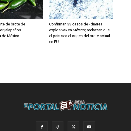
rte de brote de
Confirman 33 casos de «diarrea
or jalapeños
explosiva» en México; rechazan que
s de México
el país sea el origen del brote actual
en EU