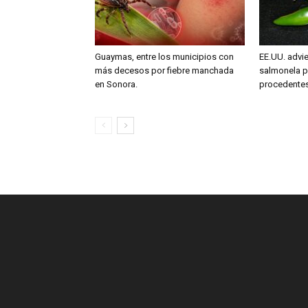
Guaymas, entre los municipios con
EE.UU. advie
más decesos por fiebre manchada
salmonela p
en Sonora.
procedente