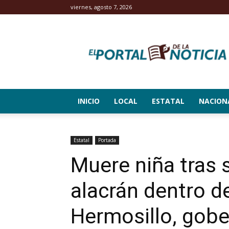
viernes, agosto 7, 2026
El
Portal
de
la
Noticia
INICIO
LOCAL
ESTATAL
NACION
Estatal
Portada
Muere niña tras 
alacrán dentro d
Hermosillo, gob